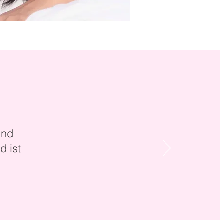
und
d ist