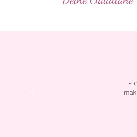
«I
make